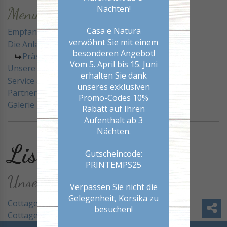
Nächten!
Menu_top
Casa e Natura
Empfang
verwöhnt Sie mit einem
Die Anlage
besonderen Angebot!
Präsentation
Vom 5. April bis 15. Juni
Unsere Vermietungen
erhalten Sie dank
Service & Aktivitäten
unseres exklusiven
Partner
Promo-Codes 10%
Galerie
Rabatt auf Ihren
Aufenthalt ab 3
Nächten.
Listing avec detail
Gutscheincode:
PRINTEMPS25
Unsere Unterkünfte
Verpassen Sie nicht die
Gelegenheit, Korsika zu
Cottage T3-
besuchen!
Cottage T4-